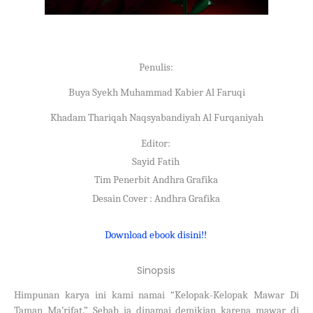
Penulis:
Buya Syekh Muhammad Kabier Al Faruqi
Khadam Thariqah Naqsyabandiyah Al Furqaniyah
Editor:
Sayid Fatih
Tim Penerbit Andhra Grafika
Desain Cover : Andhra Grafika
Download ebook disini!!
Sinopsis
Himpunan karya ini kami namai “Kelopak-Kelopak Mawar Di
Taman Ma’rifat.” Sebab ia dinamai demikian karena mawar di